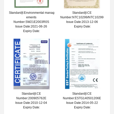
Standard|t:Environmental manag
Standard|t:CE
ements
Number:NTC10299/NTC10299
Number:SW21E2003R0S
Issue Date:2013-12-06
Issue Date:2021-06-26
Expiry Date:
Expiry Date:
Standard|t:CE
Standard|t:CE
Number:200905762E
Number:ESTG140501206E
Issue Date:2010-12-04
Issue Date:2014-05-22
Expiry Date:
Expiry Date: