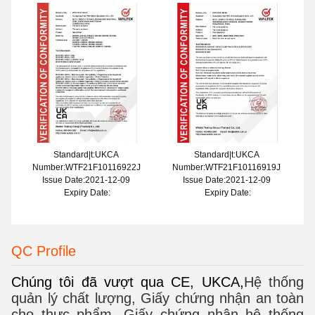
Standard|t:UKCA
Standard|t:UKCA
Number:WTF21F10116922J
Number:WTF21F10116919J
Issue Date:2021-12-09
Issue Date:2021-12-09
Expiry Date:
Expiry Date:
QC Profile
Chúng tôi đã vượt qua CE, UKCA,
Hệ thống
quản lý chất lượng, Giấy chứng nhận an toàn
cho thực phẩm, Giấy chứng nhận hệ thống