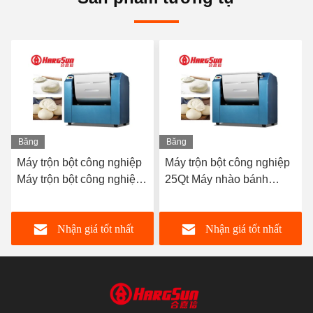
Băng
Băng
hình
hình
ệp
Máy trộn bột công nghiệp
Máy trộn bột bánh mì
ệp
25Qt Máy nhào bánh
ngang 2200W Máy làm
ột
pizza Máy trộn bột công
bột bánh pizza 25kg
100
nghiệp
t
Nhận giá tốt nhất
Nhận giá tốt nhất