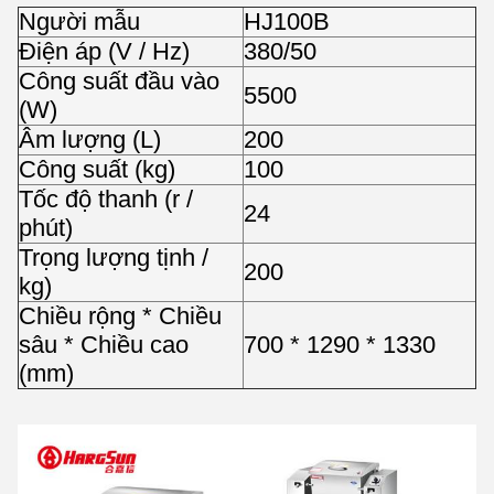
Người mẫu
HJ100B
Điện áp (V / Hz)
380/50
Công suất đầu vào
5500
(W)
Âm lượng (L)
200
Công suất (kg)
100
Tốc độ thanh (r /
24
phút)
Trọng lượng tịnh /
200
kg)
Chiều rộng * Chiều
sâu * Chiều cao
700 * 1290 * 1330
(mm)