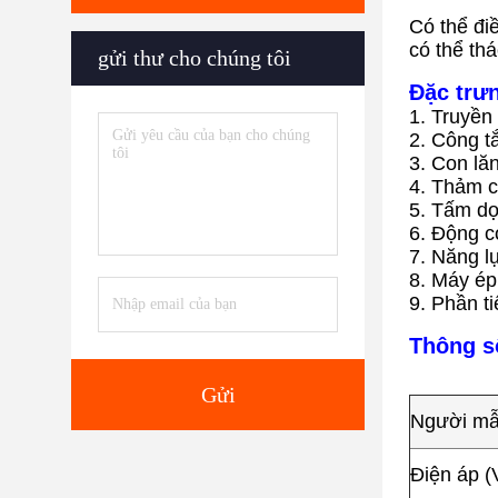
Có thể đi
có thể th
gửi thư cho chúng tôi
Đặc trư
1. Truyền
2. Công tắ
3. Con lă
4. Thảm c
5. Tấm dọ
6. Động c
7. Năng l
8. Máy ép 
9. Phần t
Thông số
Gửi
Người m
Điện áp (