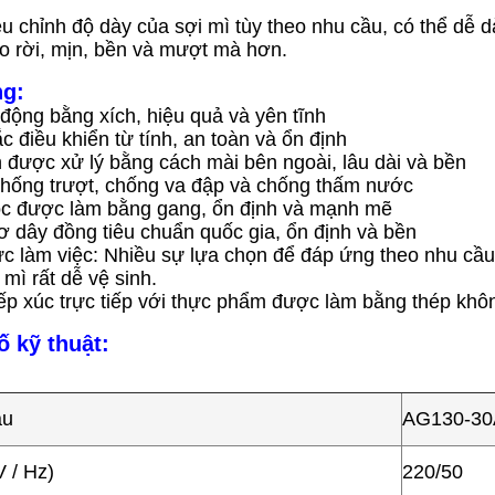
ều chỉnh độ dày của sợi mì tùy theo nhu cầu, có thể dễ d
áo rời, mịn, bền và mượt mà hơn.
ng:
 động bằng xích, hiệu quả và yên tĩnh
c điều khiển từ tính, an toàn và ổn định
n được xử lý bằng cách mài bên ngoài, lâu dài và bền
hống trượt, chống va đập và chống thấm nước
c được làm bằng gang, ổn định và mạnh mẽ
ơ dây đồng tiêu chuẩn quốc gia, ổn định và bền
ực làm việc: Nhiều sự lựa chọn để đáp ứng theo nhu cầ
mì rất dễ vệ sinh.
iếp xúc trực tiếp với thực phẩm được làm bằng thép kh
 kỹ thuật:
ẫu
AG130-30
V / Hz)
220/50