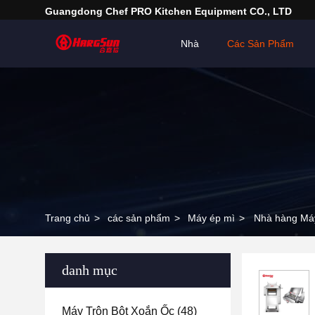
Guangdong Chef PRO Kitchen Equipment CO., LTD
Nhà
Các Sản Phẩm
Trang chủ
>
các sản phẩm
>
Máy ép mì
>
Nhà hàng Máy
danh mục
Máy Trộn Bột Xoắn Ốc
(48)