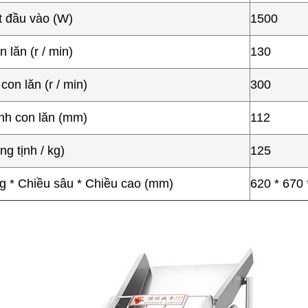
t đầu vào (W)
1500
 lăn (r / min)
130
con lăn (r / min)
300
nh con lăn (mm)
112
g tịnh / kg)
125
g * Chiều sâu * Chiều cao (mm)
620 * 670 