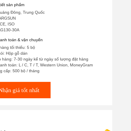
 tiết sản phẩm
uảng Đông, Trung Quốc
HARGSUN
CE, ISO
AG130-30A
hanh toán & vận chuyển
hàng tối thiểu: 5 bộ
gói: Hộp gỗ dán
o hàng: 7-30 ngày kể từ ngày số lượng đặt hàng
anh toán: L / C, T / T, Western Union, MoneyGram
 cấp: 500 bộ / tháng
Nhận giá tốt nhất