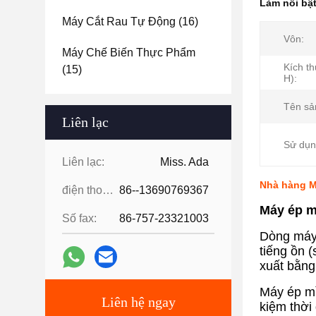
Làm nổi bậ
Máy Cắt Rau Tự Động
(16)
Vôn:
Máy Chế Biến Thực Phẩm
Kích th
(15)
H):
Tên sả
Liên lạc
Sử dụn
Liên lạc:
Miss. Ada
Nhà hàng M
điện thoại:
86--13690769367
Máy ép m
Số fax:
86-757-23321003
Dòng máy 
tiếng ồn 
xuất bằng
Máy ép mì
Liên hệ ngay
kiệm thời