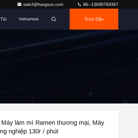
sale3@hargsun.com
86--13690769367
Tôi
Trích Dẫn
Vietnamese
 Máy làm mì Ramen thương mại, Máy
ng nghiệp 130r / phút