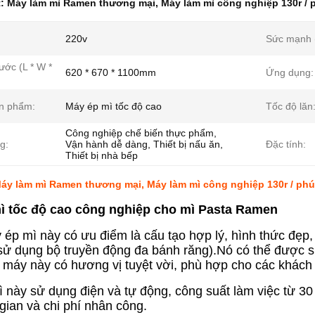
t:
Máy làm mì Ramen thương mại
,
Máy làm mì công nghiệp 130r / 
220v
Sức mạnh 
ước (L * W *
620 * 670 * 1100mm
Ứng dụng:
n phẩm:
Máy ép mì tốc độ cao
Tốc độ lăn
Công nghiệp chế biến thực phẩm,
g:
Vận hành dễ dàng, Thiết bị nấu ăn,
Đặc tính:
Thiết bị nhà bếp
áy làm mì Ramen thương mại, Máy làm mì công nghiệp 130r / phú
ì tốc độ cao công nghiệp cho mì Pasta Ramen
ép mì này có ưu điểm là cấu tạo hợp lý, hình thức đẹp,
(sử dụng bộ truyền động đa bánh răng).Nó có thể được 
 máy này có hương vị tuyệt vời, phù hợp cho các khách 
 này sử dụng điện và tự động, công suất làm việc từ 30 -
 gian và chi phí nhân công.