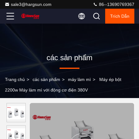
sale3@hargsun.com
86--13690769367
Trích Dẫn
các sản phẩm
Trang chủ
>
các sản phẩm
>
máy làm mì
>
Máy ép bột
2200w Máy ​​làm mì với động cơ điện 380V