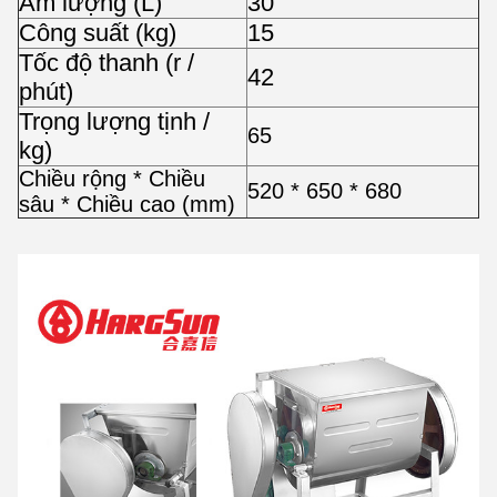
Âm lượng (L)
30
Công suất (kg)
15
Tốc độ thanh (r /
42
phút)
Trọng lượng tịnh /
65
kg)
Chiều rộng * Chiều
520 * 650 * 680
sâu * Chiều cao (mm)