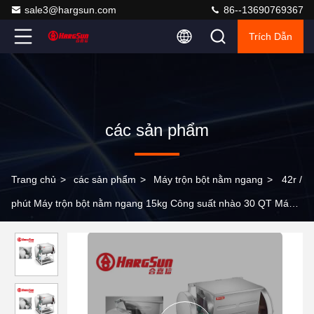
sale3@hargsun.com
86--13690769367
Trích Dẫn
các sản phẩm
Trang chủ
>
các sản phẩm
>
Máy trộn bột nằm ngang
>
42r /
phút Máy trộn bột nằm ngang 15kg Công suất nhào 30 QT Máy
trộn bột 1500W