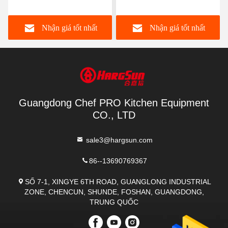
Lưỡi phẳng Máy trộn bột
pizza Máy trộn bột công
nằm ngang Dung tích 100
nghiệp
Nhận giá tốt nhất
Nhận giá tốt nhất
lít cho bánh mì
Guangdong Chef PRO Kitchen Equipment
CO., LTD
sale3@hargsun.com
86--13690769367
SỐ 7-1, XINGYE 6TH ROAD, GUANGLONG INDUSTRIAL
ZONE, CHENCUN, SHUNDE, FOSHAN, GUANGDONG,
TRUNG QUỐC