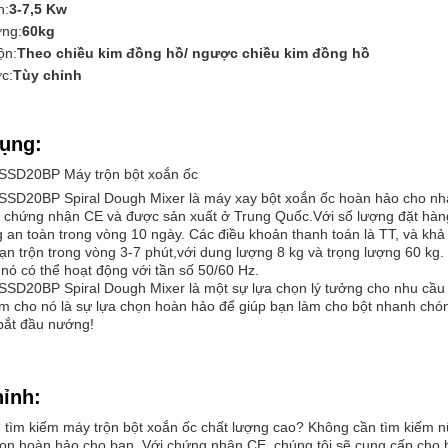
h:
3-7,5 Kw
ợng:
60kg
ộn:
Theo chiều kim đồng hồ/ ngược chiều kim đồng hồ
c:
Tùy chỉnh
ụng:
SSD20BP Máy trộn bột xoắn ốc
SSD20BP Spiral Dough Mixer là máy xay bột xoắn ốc hoàn hảo cho nh
ó chứng nhận CE và được sản xuất ở Trung Quốc.Với số lượng đặt hàng 
 an toàn trong vòng 10 ngày. Các điều khoản thanh toán là TT, và kh
ạn trộn trong vòng 3-7 phút,với dung lượng 8 kg và trọng lượng 60 kg
 nó có thể hoạt động với tần số 50/60 Hz.
SSD20BP Spiral Dough Mixer là một sự lựa chọn lý tưởng cho nhu cầu n
m cho nó là sự lựa chọn hoàn hảo để giúp bạn làm cho bột nhanh chón
bắt đầu nướng!
hỉnh:
 tìm kiếm máy trộn bột xoắn ốc chất lượng cao? Không cần tìm kiếm 
họn hoàn hảo cho bạn. Với chứng nhận CE, chúng tôi sẽ cung cấp cho 