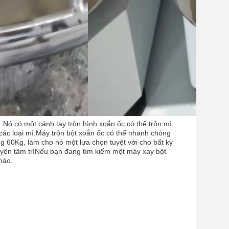
i. Nó có một cánh tay trộn hình xoắn ốc có thể trộn mì
 các loại mì.Máy trộn bột xoắn ốc có thể nhanh chóng
ng 60Kg, làm cho nó một lựa chọn tuyệt vời cho bất kỳ
yên tâm tríNếu bạn đang tìm kiếm một máy xay bột
hảo.