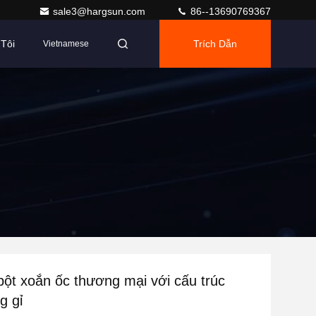
sale3@hargsun.com
86--13690769367
Tôi
Trích Dẫn
Vietnamese
ột xoắn ốc thương mại với cấu trúc
g gỉ