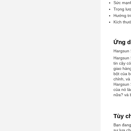
Sức mạn
Trọng lư
Hướng tr
Kích thướ
Ứng d
Hargsun 
Hargsun 
tin cậy c
giao hàng
bột của b
chỉnh, và
Hargsun 
của nó là
nữa? và 
Tùy c
Bạn đang
sự lựa c