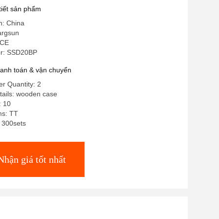
 tiết sản phẩm
n: China
argsun
 CE
r: SSD20BP
hanh toán & vận chuyển
r Quantity: 2
tails: wooden case
: 10
ms: TT
: 300sets
Nhận giá tốt nhất