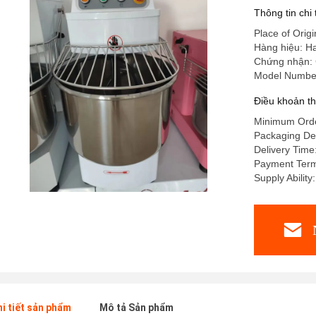
Thông tin chi
Place of Origi
Hàng hiệu: H
Chứng nhận:
Model Numbe
Điều khoản t
Minimum Orde
Packaging De
Delivery Time
Payment Ter
Supply Ability
hi tiết sản phẩm
Mô tả Sản phẩm