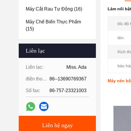
Máy Cắt Rau Tự Động
(16)
Làm nổi bậ
Máy Chế Biến Thực Phẩm
tốc độ 
(15)
tên:
Liên lạc
Kích t
bảo hà
Liên lạc:
Miss. Ada
điện thoại:
86--13690769367
Máy nén bột
Số fax:
86-757-23321003
Liên hệ ngay