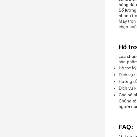
hàng đầu 
Số lượng 
nhanh tro
Máy trộn
chọn hoà
Hỗ trợ
của chún
sản phẩm
Hỗ trợ kỹ
Dịch vụ s
Hướng dẫ
Dịch vụ 
Các bộ ph
Chúng tôi
người dù
FAQ:
Q: Tên th