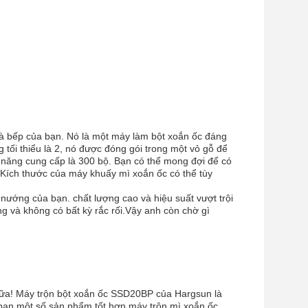
à bếp của bạn. Nó là một máy làm bột xoắn ốc đáng
tối thiểu là 2, nó được đóng gói trong một vỏ gỗ để
ả năng cung cấp là 300 bộ. Bạn có thể mong đợi để có
. Kích thước của máy khuấy mì xoắn ốc có thể tùy
ướng của bạn. chất lượng cao và hiệu suất vượt trội
g và không có bất kỳ rắc rối.Vậy anh còn chờ gì
nữa! Máy trộn bột xoắn ốc SSD20BP của Hargsun là
bạn một số sản phẩm tốt hơn.máy trộn mì xoắn ốc