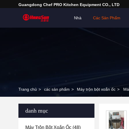
Guangdong Chef PRO Kitchen Equipment CO., LTD
Nhà
Các Sản Phẩm
Trang chủ
>
các sản phẩm
>
Máy trộn bột xoắn ốc
>
Máy
danh mục
Máy Trộn Bột Xoắn Ốc
(48)