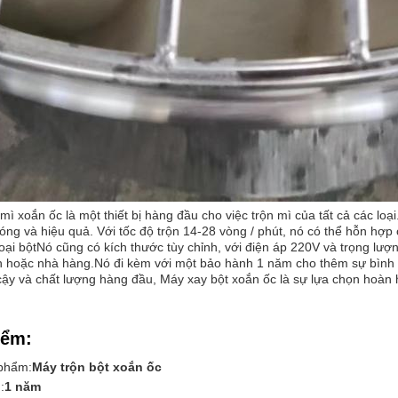
mì xoắn ốc là một thiết bị hàng đầu cho việc trộn mì của tất cả các loạ
ng và hiệu quả. Với tốc độ trộn 14-28 vòng / phút, nó có thể hỗn hợp
loại bộtNó cũng có kích thước tùy chỉnh, với điện áp 220V và trọng lượ
h hoặc nhà hàng.Nó đi kèm với một bảo hành 1 năm cho thêm sự bình 
cậy và chất lượng hàng đầu, Máy xay bột xoắn ốc là sự lựa chọn hoàn 
iểm:
phẩm:
Máy trộn bột xoắn ốc
:
1 năm