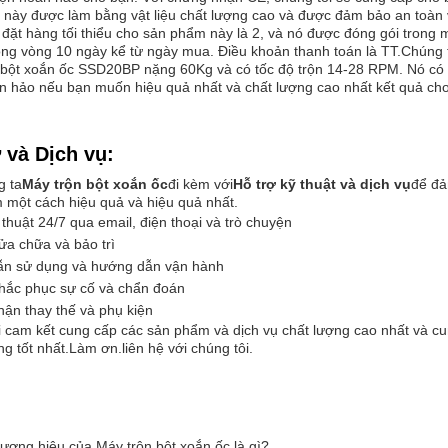
này được làm bằng vật liệu chất lượng cao và được đảm bảo an toàn v
đặt hàng tối thiểu cho sản phẩm này là 2, và nó được đóng gói trong 
ng vòng 10 ngày kể từ ngày mua. Điều khoản thanh toán là TT.Chúng t
 bột xoắn ốc SSD20BP nặng 60Kg và có tốc độ trộn 14-28 RPM. Nó có c
n hảo nếu bạn muốn hiệu quả nhất và chất lượng cao nhất kết quả cho
 và Dịch vụ:
g ta
Máy trộn bột xoắn ốc
đi kèm với
Hỗ trợ kỹ thuật và dịch vụ
để đả
 một cách hiệu quả và hiệu quả nhất.
 thuật 24/7 qua email, điện thoại và trò chuyện
ửa chữa và bảo trì
n sử dụng và hướng dẫn vận hành
khắc phục sự cố và chẩn đoán
ận thay thế và phụ kiện
 cam kết cung cấp các sản phẩm và dịch vụ chất lượng cao nhất và cu
ng tốt nhất.Làm ơn.
liên hệ với chúng tôi
.
ương hiệu của Máy trộn bột xoắn ốc là gì?