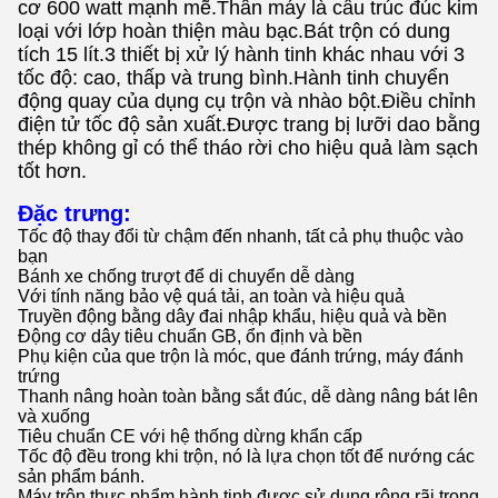
cơ 600 watt mạnh mẽ.Thân máy là cấu trúc đúc kim
loại với lớp hoàn thiện màu bạc.Bát trộn có dung
tích 15 lít.3 thiết bị xử lý hành tinh khác nhau với 3
tốc độ: cao, thấp và trung bình.Hành tinh chuyển
động quay của dụng cụ trộn và nhào bột.Điều chỉnh
điện tử tốc độ sản xuất.Được trang bị lưỡi dao bằng
thép không gỉ có thể tháo rời cho hiệu quả làm sạch
tốt hơn.
Đặc trưng:
Tốc độ thay đổi từ chậm đến nhanh, tất cả phụ thuộc vào
bạn
Bánh xe chống trượt để di chuyển dễ dàng
Với tính năng bảo vệ quá tải, an toàn và hiệu quả
Truyền động bằng dây đai nhập khẩu, hiệu quả và bền
Động cơ dây tiêu chuẩn GB, ổn định và bền
Phụ kiện của que trộn là móc, que đánh trứng, máy đánh
trứng
Thanh nâng hoàn toàn bằng sắt đúc, dễ dàng nâng bát lên
và xuống
Tiêu chuẩn CE với hệ thống dừng khẩn cấp
Tốc độ đều trong khi trộn, nó là lựa chọn tốt để nướng các
sản phẩm bánh.
Máy trộn thực phẩm hành tinh được sử dụng rộng rãi trong