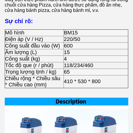
chuỗi cửa hàng Pizza, cửa hàng thực phẩm, đồ ăn nhẹ,
cửa hàng bánh pizza, cửa hàng bánh mì, v.v.
Sự chỉ rõ:
Mô hình
BM15
Điện áp (V / Hz)
220/50
Công suất đầu vào (W)
600
Âm lượng (L)
15
Công suất (kg)
4
Tốc độ que (r / phút)
118/234/460
Trọng lượng tịnh / kg)
65
Chiều rộng * Chiều sâu
410 * 530 * 800
* Chiều cao (mm)