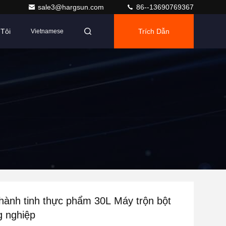
sale3@hargsun.com
86--13690769367
Tôi
Trích Dẫn
Vietnamese
hành tinh thực phẩm 30L Máy trộn bột
g nghiệp