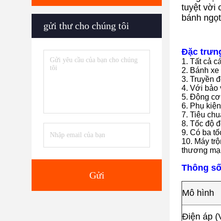
tuyệt vời
bánh ngọt,
gửi thư cho chúng tôi
Đặc trưn
1. Tất cả c
2. Bánh xe
3. Truyền 
4. Với bảo 
5. Động cơ
6. Phụ kiệ
7. Tiêu ch
8. Tốc độ đ
9. Có ba tố
10. Máy tr
thương mại
Thông số
Gửi
Mô hình
Điện áp (