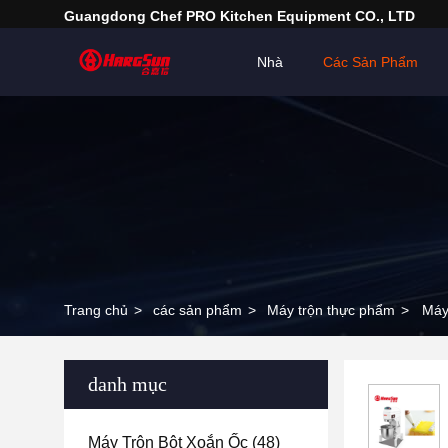
Guangdong Chef PRO Kitchen Equipment CO., LTD
Nhà
Các Sản Phẩm
Trang chủ
>
các sản phẩm
>
Máy trộn thực phẩm
>
Máy
danh mục
Máy Trộn Bột Xoắn Ốc
(48)