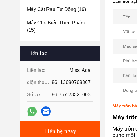
Làm nổi bậ
Máy Cắt Rau Tự Động
(16)
Tên:
Máy Chế Biến Thực Phẩm
(15)
Vật tư:
Màu sắ
Liên lạc
Phù hợ
Liên lạc:
Miss. Ada
Khối lư
điện thoại:
86--13690769367
Dung tí
Số fax:
86-757-23321003
Máy trộn h
Máy trộ
Máy trộn 
Liên hệ ngay
cùng một l