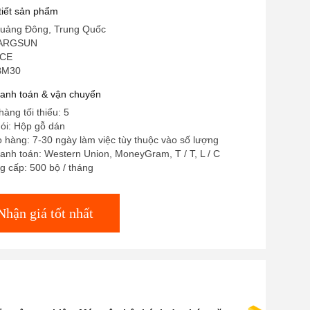
 tiết sản phẩm
uảng Đông, Trung Quốc
HARGSUN
 CE
 BM30
hanh toán & vận chuyển
àng tối thiểu: 5
gói: Hộp gỗ dán
o hàng: 7-30 ngày làm việc tùy thuộc vào số lượng
anh toán: Western Union, MoneyGram, T / T, L / C
 cấp: 500 bộ / tháng
Nhận giá tốt nhất