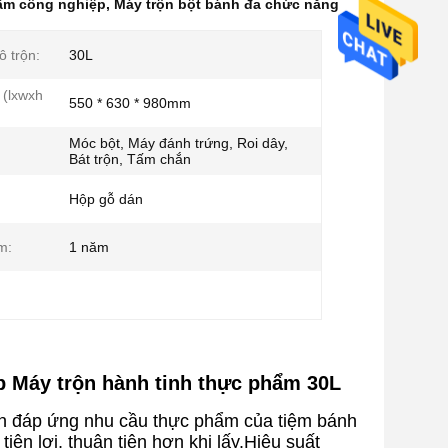
hẩm công nghiệp
,
Máy trộn bột bánh đa chức năng
ô trộn:
30L
 (lxwxh
550 * 630 * 980mm
Móc bột, Máy đánh trứng, Roi dây,
Bát trộn, Tấm chắn
Hộp gỗ dán
m:
1 năm
p Máy trộn hành tinh thực phẩm 30L
ớn đáp ứng nhu cầu thực phẩm của tiệm bánh
iện lợi, thuận tiện hơn khi lấy.Hiệu suất