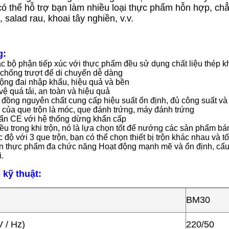
 có thể hỗ trợ bạn làm nhiều loại thực phẩm hỗn hợp, c
 salad rau, khoai tây nghiền, v.v.
g:
ác bộ phận tiếp xúc với thực phẩm đều sử dụng chất liệu thép k
 chống trượt để di chuyển dễ dàng
động đai nhập khẩu, hiệu quả và bền
vệ quá tải, an toàn và hiệu quả
 đồng nguyên chất cung cấp hiệu suất ổn định, đủ công suất và 
n của que trộn là móc, que đánh trứng, máy đánh trứng
uẩn CE với hệ thống dừng khẩn cấp
ều trong khi trộn, nó là lựa chọn tốt để nướng các sản phẩm bá
c độ với 3 que trộn, bạn có thể chọn thiết bị trộn khác nhau và 
ộn thực phẩm đa chức năng Hoạt động mạnh mẽ và ổn định, cấu
.
 kỹ thuật:
BM30
V / Hz)
220/50