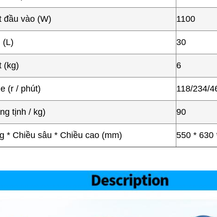
t đầu vào (W)
1100
 (L)
30
 (kg)
6
 (r / phút)
118/234/4
g tịnh / kg)
90
g * Chiều sâu * Chiều cao (mm)
550 * 630 