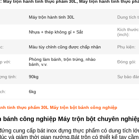
t:
Máy trộn hành tinh thực phẩm 30L
,
Máy trộn hành tinh thực p
Máy trộn hành tinh 30L
Dung tích t
Kích thước
Nhựa + thép không gỉ + Sắt
(inch):
c:
Màu tùy chỉnh cũng được chấp nhận
Phụ kiện:
Phòng làm bánh, trộn trứng, nhào
p với:
Đóng gói:
bánh, v.v.
ợng tịnh:
90kg
Sự bảo đả
ch:
6kg
ành tinh thực phẩm 30L Máy trộn bột bánh công nghiệp
n bánh công nghiệp Máy trộn bột chuyên nghiệ
đứng cung cấp bát inox đựng thực phẩm có dung tích l
úc và giảm thời gian nướng.Bát trộn có thiết kế tay cầm t